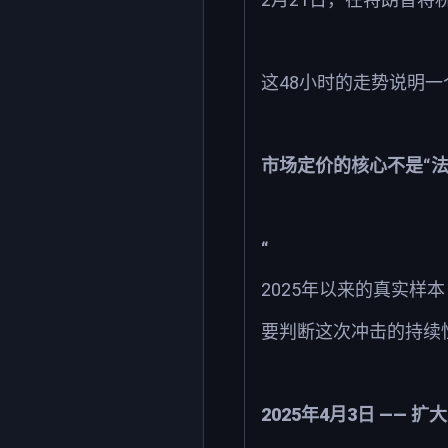
48
这
小时的走势说明一
“
市场定价的核心不是
“
2025
年以来的真实样本
要判断这次冲击的持续
2025
4
3
——
年
月
日
扩大