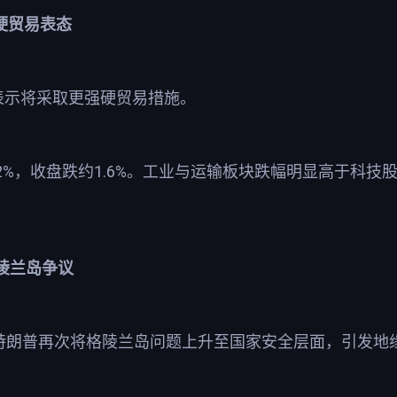
硬贸易表态
表示将采取更强硬贸易措施。
2%
1.6%
，收盘跌约
。工业与运输板块跌幅明显高于科技
陵兰岛争议
特朗普再次将格陵兰岛问题上升至国家安全层面，引发地