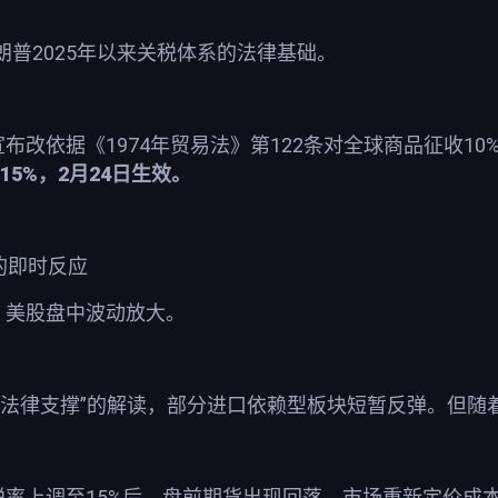
2025
朗普
年以来关税体系的法律基础。
1974
122
10
宣布改依据《
年贸易法》第
条对全球商品征收
15%
2
24
，
月
日生效。
的即时反应
，美股盘中波动放大。
”
法律支撑
的解读，部分进口依赖型板块短暂反弹。但随
15%
税率上调至
后，盘前期货出现回落，市场重新定价成