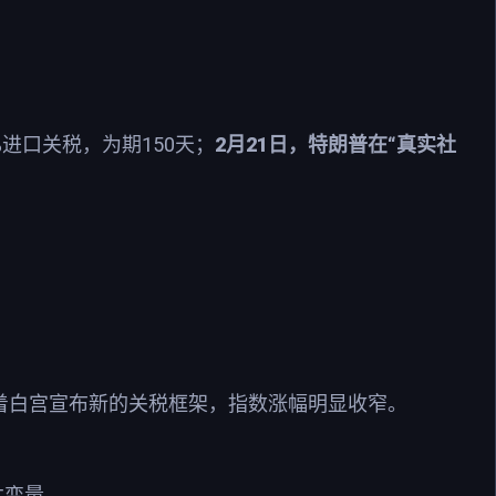
%
150
2
21
“
进口关税，为期
天；
月
日，特朗普在
真实社
着白宫宣布新的关税框架，指数涨幅明显收窄。
本变量。