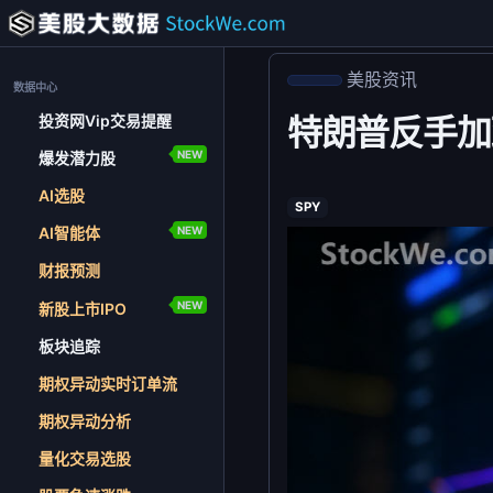
美股资讯
数据中心
投资网Vip交易提醒
特朗普反手加
NEW
爆发潜力股
AI选股
SPY
NEW
AI智能体
财报预测
NEW
新股上市IPO
板块追踪
期权异动实时订单流
期权异动分析
量化交易选股