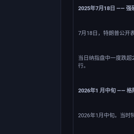
2025
7
18
——
年
月
日
强
7
18
月
日，特朗普公开
当日纳指盘中一度跌超
行。
2026
1
——
年
月中旬
格
2026
1
年
月中旬。当时