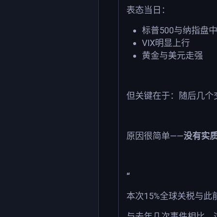
表态当日：
500
标普
与纳指盘
VIX
明显上行
黄金与美元走强
但关键在于：随后几个
——
原因很简单
没有实
“
15%
本次
全球关税与此
与去年几次事件相比，