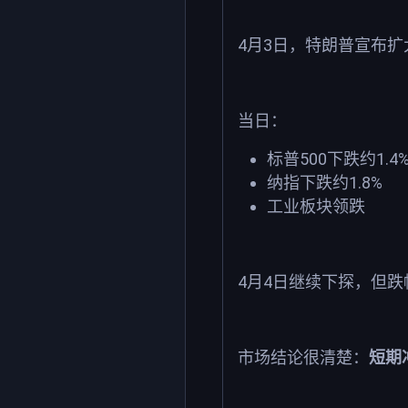
4
3
月
日，特朗普宣布扩
当日：
500
1.4
标普
下跌约
1.8%
纳指下跌约
工业板块领跌
4
4
月
日继续下探，但跌
市场结论很清楚：
短期