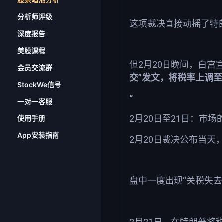
分析师评级
这项裁决直接动摇了特
深度报告
美股课程
2
20
但
月
日晚间，白宫
会员交流群
”
交
发文，将税率上调至
StockWe信号
“
一对一客服
2
20
21
月
日至
日：市场
使用手册
App安装指南
2
20
月
日裁决公布当天
“
盘中一度出现
关税失去
2
21
月
日，在特朗普将