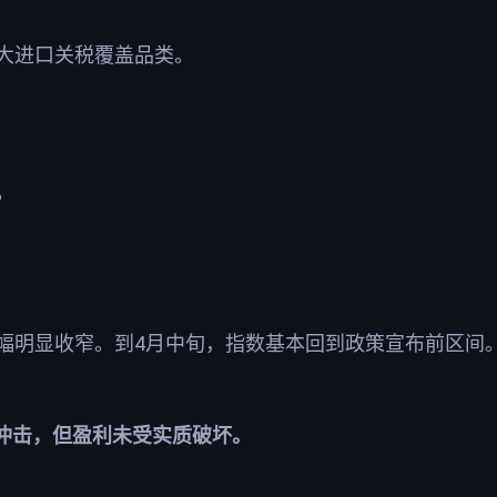
大进口关税覆盖品类。
%
4
幅明显收窄。到
月中旬，指数基本回到政策宣布前区间
冲击，但盈利未受实质破坏。