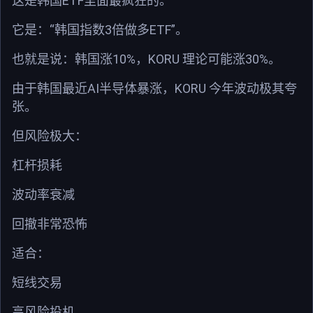
ETF
这是韩国
里面最疯狂的。
“
3
ETF”
它是：
韩国指数
倍做多
。
10%
KORU
30%
也就是说：韩国涨
，
理论可能涨
。
AI
KORU
由于韩国最近
半导体暴涨，
今年波动极其夸
张。
但风险极大：
杠杆损耗
波动率衰减
回撤非常恐怖
适合：
短线交易
高风险投机