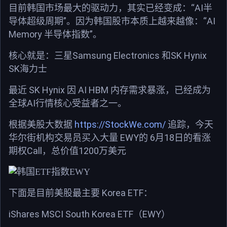
“AI
目前韩国市场最大的驱动力，其实已经变成：
半
”
“AI
导体超级周期
。因为韩国股市本质上越来越像：
Memory
”
半导体指数
。
Samsung Electronics
SK Hynix
核心就是：三星
和
SK
海力士
SK Hynix
AI HBM
最近
因
内存需求暴涨，已经成为
AI
全球
行情核心受益者之一。
https://StockWe.com/
根据美股大数据
追踪，今天
EWY
6
18
华尔街机构交易员买入大量
的
月
日的看涨
Call
1200
期权
，总价值
万美元
Korea ETF
下面是目前美股最主要
：
iShares MSCI South Korea ETF
EWY
（
）