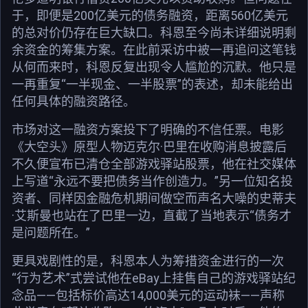
于，即便是200亿美元的债务融资，距离560亿美元
的总对价仍存在巨大缺口。科恩至今尚未详细说明剩
余资金的筹集方案。在此前采访中被一再追问这笔钱
从何而来时，科恩反复出现令人尴尬的沉默。他只是
一再重复“一半现金、一半股票”的表述，却未能给出
任何具体的融资路径。
市场对这一融资方案投下了明确的不信任票。电影
《大空头》原型人物迈克尔·巴里在收购消息披露后
不久便宣布已清仓全部游戏驿站股票，他在社交媒体
上写道“永远不要把债务当作创造力。”另一位知名投
资者、同样因金融危机期间做空而声名大噪的史蒂夫
·艾斯曼也站在了巴里一边，直截了当地表示“债务才
是问题所在。”
更具戏剧性的是，科恩本人为筹措资金进行的一次
“行为艺术”式尝试他在eBay上挂售自己的游戏驿站纪
念品——包括标价高达14,000美元的运动袜——声称