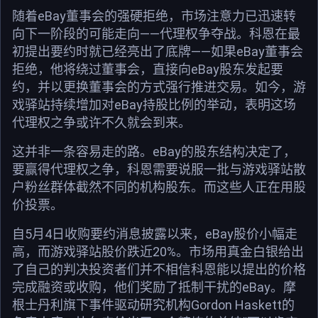
随着eBay董事会的强硬拒绝，市场注意力已迅速转
向下一阶段的可能走向——代理权争夺战。科恩在最
初提出要约时就已经亮出了底牌——如果eBay董事会
拒绝，他将绕过董事会，直接向eBay股东发起要
约，并以更换董事会的方式强行推进交易。如今，游
戏驿站持续增加对eBay持股比例的举动，表明这场
代理权之争或许不久就会到来。
这并非一条容易走的路。eBay的股东结构决定了，
要赢得代理权之争，科恩需要说服一批与游戏驿站散
户粉丝群体截然不同的机构股东。而这些人正在用股
价投票。
自5月4日收购要约消息披露以来，eBay股价小幅走
高，而游戏驿站股价跌近20%。市场用真金白银给出
了自己的判决投资者们并不相信科恩能以提出的价格
完成融资或收购，他们奖励了抵制干扰的eBay。摩
根士丹利旗下事件驱动研究机构Gordon Haskett的