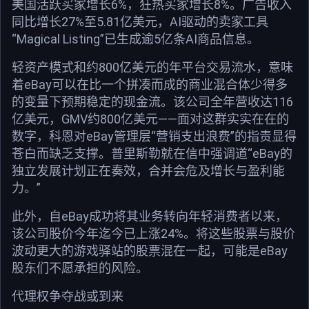
美国活跃买家增长6%，狂热买家增长8%。广告收入
同比增长27%至5.81亿美元，AI驱动的卖家工具
“Magical Listing”已生成逾5亿条AI商品信息。
轻资产模式和约800亿美元的年平台交易流水，意味
着eBay可以在比一个拼凑而成的商业混合体少得多
的变量下预期稳定的现金流。该公司全年营收达116
亿美元，GMV约800亿美元——面对这群实实在在的
数字，科恩对eBay管理层“营销支出浪费”的指责显得
苍白而缺乏支撑。普里斯勒就在信中强调道“eBay的
独立发展计划正在奏效，合并会危及增长与盈利能
力。”
此外，自eBay成功将其业务转向年轻消费者以来，
该公司股价今年迄今已上涨24%。将这些股票与股价
波动更大的游戏驿站的股票混在一起，可能是eBay
股东们不愿承担的风险。
代理权争夺战或到来