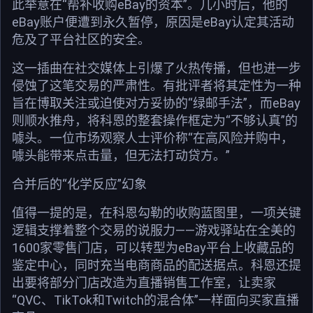
此举意在“帮补收购eBay的资本”。几小时后，他的
eBay账户便遭到永久暂停，原因是eBay认定其活动
危及了平台社区的安全。
这一插曲在社交媒体上引爆了火热传播，但也进一步
侵蚀了这笔交易的严肃性。有批评者将其定性为一种
旨在博取关注或迫使对方妥协的“绿邮手法”，而eBay
则顺水推舟，将科恩的整套操作框定为“不够认真”的
噱头。一位市场观察人士评价称“在高风险并购中，
噱头能带来点击量，但无法打动贷方。”
合并后的“化学反应”幻象
值得一提的是，在科恩勾勒的收购蓝图里，一项关键
逻辑支撑着整个交易的说服力——游戏驿站在全美的
1600家零售门店，可以转型为eBay平台上收藏品的
鉴定中心，同时充当电商商品的配送据点。科恩还提
出要将部分门店改造为直播销售工作室，让卖家
“QVC、TikTok和Twitch的混合体”一样面向买家直播