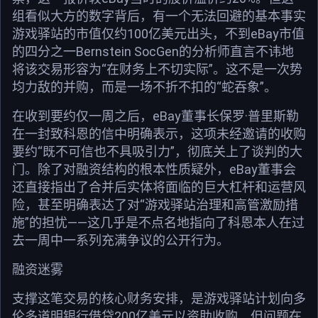
组看似大方的数字背后，有一个无法回避的基本事实
游戏驿站的市值仅约100亿美元出头，不到eBay市值
的四分之一Bernstein SocGen的分析师直言不讳地
将该交易形容为“在财务上不切实际”。这不是一次势
均力敌的并购，而是一场不折不扣的“蛇吞象”。
在收到要约仅一周之后，eBay董事长保罗·普里斯勒
在一封致科恩的信中明确表示，这项未经邀请的收购
要约“既不可信也不具吸引力”，彻底关上了谈判的大
门。除了对融资结构的根本性质疑外，eBay董事会
还直接指出了合并后实体将面临的巨大杠杆和运营风
险，甚至明确表达了对“游戏驿站治理和高管激励措
施”的担忧——这几乎是不点名地指向了科恩本人在过
去一周中一系列充满争议的公开行为。
融资迷雾
支撑这笔交易的核心财务安排，是游戏驿站计划向多
伦多道明银行借贷200亿美元以资助收购。但问题在