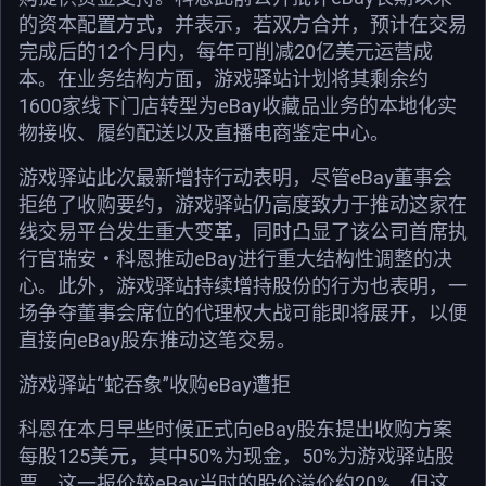
的资本配置方式，并表示，若双方合并，预计在交易
完成后的12个月内，每年可削减20亿美元运营成
本。在业务结构方面，游戏驿站计划将其剩余约
1600家线下门店转型为eBay收藏品业务的本地化实
物接收、履约配送以及直播电商鉴定中心。
游戏驿站此次最新增持行动表明，尽管eBay董事会
拒绝了收购要约，游戏驿站仍高度致力于推动这家在
线交易平台发生重大变革，同时凸显了该公司首席执
行官瑞安・科恩推动eBay进行重大结构性调整的决
心。此外，游戏驿站持续增持股份的行为也表明，一
场争夺董事会席位的代理权大战可能即将展开，以便
直接向eBay股东推动这笔交易。
游戏驿站“蛇吞象”收购eBay遭拒
科恩在本月早些时候正式向eBay股东提出收购方案
每股125美元，其中50%为现金，50%为游戏驿站股
票，这一报价较eBay当时的股价溢价约20%。但这