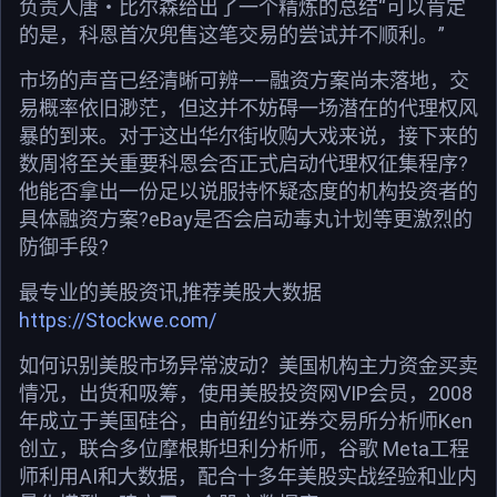
负责人唐・比尔森给出了一个精炼的总结“可以肯定
的是，科恩首次兜售这笔交易的尝试并不顺利。”
市场的声音已经清晰可辨——融资方案尚未落地，交
易概率依旧渺茫，但这并不妨碍一场潜在的代理权风
暴的到来。对于这出华尔街收购大戏来说，接下来的
数周将至关重要科恩会否正式启动代理权征集程序?
他能否拿出一份足以说服持怀疑态度的机构投资者的
具体融资方案?eBay是否会启动毒丸计划等更激烈的
防御手段?
最专业的美股资讯,推荐美股大数据
https://Stockwe.com/
如何识别美股市场异常波动？美国机构主力资金买卖
情况，出货和吸筹，使用美股投资网VIP会员，2008
年成立于美国硅谷，由前纽约证券交易所分析师Ken
创立，联合多位摩根斯坦利分析师，谷歌 Meta工程
师利用AI和大数据，配合十多年美股实战经验和业内