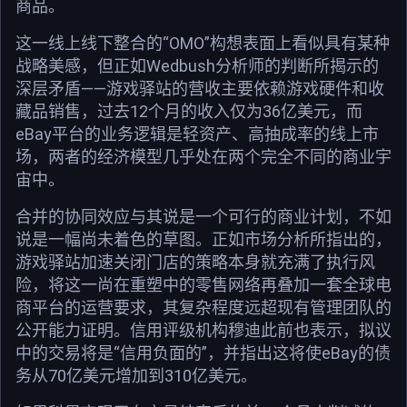
商品。
这一线上线下整合的“OMO”构想表面上看似具有某种
战略美感，但正如Wedbush分析师的判断所揭示的
深层矛盾——游戏驿站的营收主要依赖游戏硬件和收
藏品销售，过去12个月的收入仅为36亿美元，而
eBay平台的业务逻辑是轻资产、高抽成率的线上市
场，两者的经济模型几乎处在两个完全不同的商业宇
宙中。
合并的协同效应与其说是一个可行的商业计划，不如
说是一幅尚未着色的草图。正如市场分析所指出的，
游戏驿站加速关闭门店的策略本身就充满了执行风
险，将这一尚在重塑中的零售网络再叠加一套全球电
商平台的运营要求，其复杂程度远超现有管理团队的
公开能力证明。信用评级机构穆迪此前也表示，拟议
中的交易将是“信用负面的”，并指出这将使eBay的债
务从70亿美元增加到310亿美元。