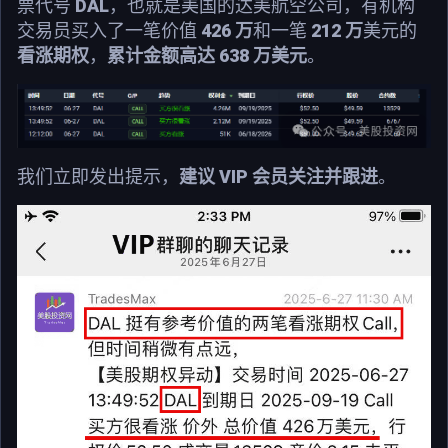
票代号
DAL
，也就是美国的达美航空公司，有机构
交易员买入了一笔价值
426 万
和一笔
212 万
美元的
看涨期权
，
累计金额高达 638 万美元
。
我们立即发出提示，
建议 VIP 会员关注并跟进
。