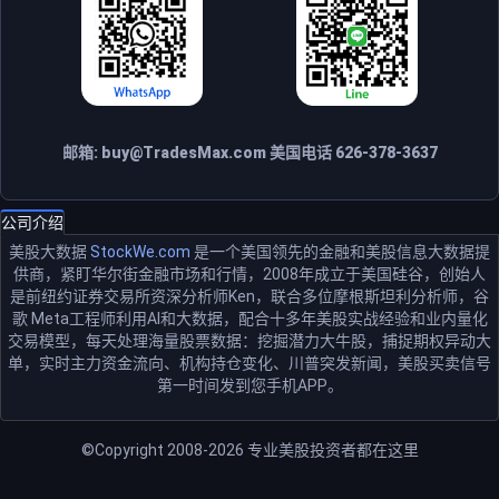
邮箱:
buy@TradesMax.com
美国电话 626-378-3637
公司介绍
美股大数据
StockWe.com
是一个美国领先的金融和美股信息大数据提
供商，紧盯华尔街金融市场和行情，2008年成立于美国硅谷，创始人
是前纽约证券交易所资深分析师Ken，联合多位摩根斯坦利分析师，谷
歌 Meta工程师利用AI和大数据，配合十多年美股实战经验和业内量化
交易模型，每天处理海量股票数据：挖掘潜力大牛股，捕捉期权异动大
单，实时主力资金流向、机构持仓变化、川普突发新闻，美股买卖信号
第一时间发到您手机APP。
©Copyright 2008-2026
专业美股投资者都在这里