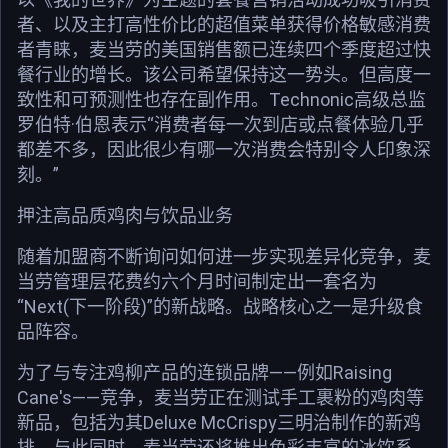
者、以及主打高性价比的超值菜单获得价格敏感消费
者青睐，麦当劳的美国销售额已连续四个季度超过快
餐行业的增长。该公司希望保持这一势头。但高度一
致性和可预测性也存在副作用。Technonic高级总监
罗伯特·伯恩表示“消费者每一次到店或点餐体验几乎
都差不多，因此很少有哪一次消费会特别令人印象深
刻。”
押注高品质鸡肉与饮品业务
随着加盟商不断询问如何进一步实现差异化竞争，麦
当劳管理层花费约六个月时间制定出一套名为
“Next(下一阶段)”的新战略。战略核心之一是升级食
品阵容。
为了与专注鸡柳产品的连锁品牌——例如Raising
Cane's——竞争，麦当劳正在测试手工裹粉的鸡肉等
新品，包括为其Deluxe McCrispy三明治制作的新鸡
排。与此同时，麦当劳还将推出色彩丰富的冰饮系