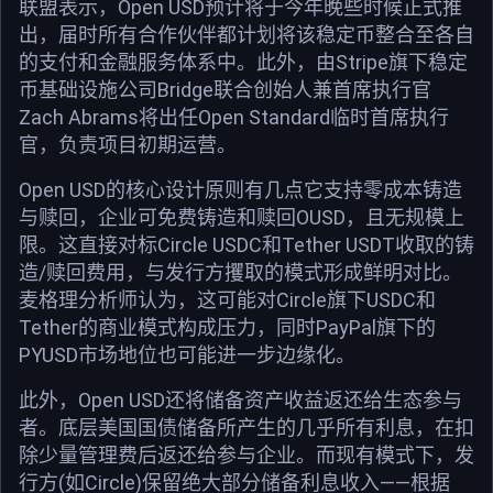
联盟表示，Open USD预计将于今年晚些时候正式推
出，届时所有合作伙伴都计划将该稳定币整合至各自
的支付和金融服务体系中。此外，由Stripe旗下稳定
币基础设施公司Bridge联合创始人兼首席执行官
Zach Abrams将出任Open Standard临时首席执行
官，负责项目初期运营。
Open USD的核心设计原则有几点它支持零成本铸造
与赎回，企业可免费铸造和赎回OUSD，且无规模上
限。这直接对标Circle USDC和Tether USDT收取的铸
造/赎回费用，与发行方攫取的模式形成鲜明对比。
麦格理分析师认为，这可能对Circle旗下USDC和
Tether的商业模式构成压力，同时PayPal旗下的
PYUSD市场地位也可能进一步边缘化。
此外，Open USD还将储备资产收益返还给生态参与
者。底层美国国债储备所产生的几乎所有利息，在扣
除少量管理费后返还给参与企业。而现有模式下，发
行方(如Circle)保留绝大部分储备利息收入——根据