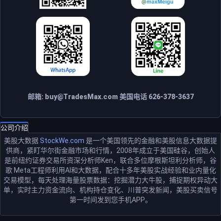
邮箱:
buy@TradesMax.com
美国电话 626-378-3637
公司介绍
美股大数据
StockWe.com
是一个美国领先的金融和美股信息大数据提
供商，紧盯华尔街金融市场和行情，2008年成立于美国硅谷，创始人
是前纽约证券交易所资深分析师Ken，联合多位摩根斯坦利分析师，谷
歌 Meta工程师利用AI和大数据，配合十多年美股实战经验和业内量化
交易模型，每天处理海量股票数据：挖掘潜力大牛股，捕捉期权异动大
单，实时主力资金流向、机构持仓变化、川普突发新闻，美股买卖信号
第一时间发到您手机APP。